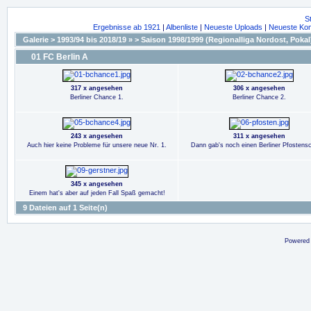
S
Ergebnisse ab 1921
|
Albenliste
|
Neueste Uploads
|
Neueste Ko
Galerie
>
1993/94 bis 2018/19 »
>
Saison 1998/1999 (Regionalliga Nordost, Pokal
01 FC Berlin A
317 x angesehen
306 x angesehen
Berliner Chance 1.
Berliner Chance 2.
243 x angesehen
311 x angesehen
Auch hier keine Probleme für unsere neue Nr. 1.
Dann gab's noch einen Berliner Pfostens
345 x angesehen
Einem hat's aber auf jeden Fall Spaß gemacht!
9 Dateien auf 1 Seite(n)
Powered