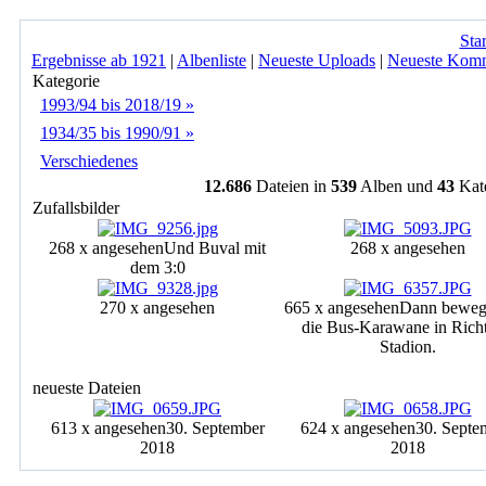
Star
Ergebnisse ab 1921
|
Albenliste
|
Neueste Uploads
|
Neueste Kom
Kategorie
1993/94 bis 2018/19 »
1934/35 bis 1990/91 »
Verschiedenes
12.686
Dateien in
539
Alben und
43
Kat
Zufallsbilder
268 x angesehen
Und Buval mit
268 x angesehen
dem 3:0
270 x angesehen
665 x angesehen
Dann bewegt
die Bus-Karawane in Rich
Stadion.
neueste Dateien
613 x angesehen
30. September
624 x angesehen
30. Septe
2018
2018