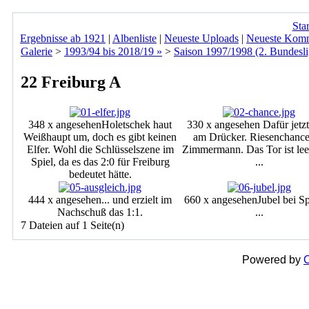
Star
Ergebnisse ab 1921
|
Albenliste
|
Neueste Uploads
|
Neueste Kom
Galerie
>
1993/94 bis 2018/19 »
>
Saison 1997/1998 (2. Bundesli
22 Freiburg A
348 x angesehen
Holetschek haut
330 x angesehen
Dafür jetzt
Weißhaupt um, doch es gibt keinen
am Drücker. Riesenchance
Elfer. Wohl die Schlüsselszene im
Zimmermann. Das Tor ist leer
Spiel, da es das 2:0 für Freiburg
...
bedeutet hätte.
444 x angesehen
... und erzielt im
660 x angesehen
Jubel bei Sp
Nachschuß das 1:1.
...
7 Dateien auf 1 Seite(n)
Powered by
C