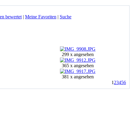
en bewertet
|
Meine Favoriten
|
Suche
299 x angesehen
365 x angesehen
381 x angesehen
1
2
3
4
5
6