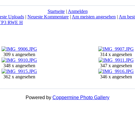
Startseite
|
Anmelden
este Uploads
|
Neueste Kommentare
|
Am meisten angesehen
|
Am best
TP3 RWE H
309 x angesehen
314 x angesehen
348 x angesehen
347 x angesehen
362 x angesehen
346 x angesehen
Powered by
Coppermine Photo Gallery