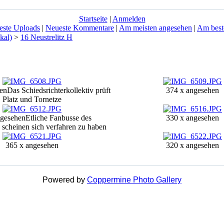
Startseite
|
Anmelden
este Uploads
|
Neueste Kommentare
|
Am meisten angesehen
|
Am best
kal)
>
16 Neustrelitz H
en
Das Schiedsrichterkollektiv prüft
374 x angesehen
Platz und Tornetze
ngesehen
Etliche Fanbusse des
330 x angesehen
s scheinen sich verfahren zu haben
365 x angesehen
320 x angesehen
Powered by
Coppermine Photo Gallery