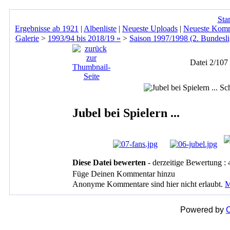
Star
Ergebnisse ab 1921
|
Albenliste
|
Neueste Uploads
|
Neueste Kom
Galerie
>
1993/94 bis 2018/19 »
>
Saison 1997/1998 (2. Bundesli
Datei 2/107
Jubel bei Spielern ...
Diese Datei bewerten
- derzeitige Bewertung : 
Füge Deinen Kommentar hinzu
Anonyme Kommentare sind hier nicht erlaubt.
M
Powered by
C