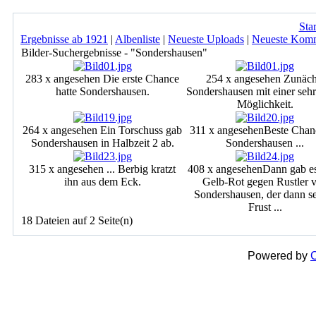
Star
Ergebnisse ab 1921
|
Albenliste
|
Neueste Uploads
|
Neueste Kom
Bilder-Suchergebnisse - "Sondershausen"
283 x angesehen
Die erste Chance
254 x angesehen
Zunäch
hatte Sondershausen.
Sondershausen mit einer sehr
Möglichkeit.
264 x angesehen
Ein Torschuss gab
311 x angesehen
Beste Chan
Sondershausen in Halbzeit 2 ab.
Sondershausen ...
315 x angesehen
... Berbig kratzt
408 x angesehen
Dann gab e
ihn aus dem Eck.
Gelb-Rot gegen Rustler 
Sondershausen, der dann s
Frust ...
18 Dateien auf 2 Seite(n)
Powered by
C