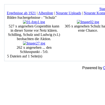
Star
Ergebnisse ab 1921
|
Albenliste
|
Neueste Uploads
|
Neueste Kom
Bilder-Suchergebnisse - "Schulz"
527 x angesehen
Grapenthin kann
305 x angesehen
Schulz ha
in dieser Szene vor Netz klären.
erste Chance.
Schilling, Schulz und Ludwig (v.l.)
beobachten die Aktion.
262 x angesehen
... den
Schlusspunkt - 5:0.
5 Dateien auf 1 Seite(n)
Powered by
C