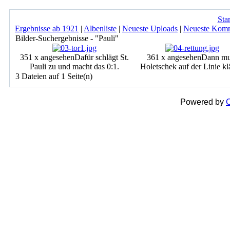
Star
Ergebnisse ab 1921
|
Albenliste
|
Neueste Uploads
|
Neueste Kom
Bilder-Suchergebnisse - "Pauli"
351 x angesehen
Dafür schlägt St.
361 x angesehen
Dann mu
Pauli zu und macht das 0:1.
Holetschek auf der Linie kl
3 Dateien auf 1 Seite(n)
Powered by
C