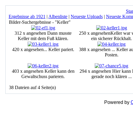
Star
Ergebnisse ab 1921
|
Albenliste
|
Neueste Uploads
|
Neueste Kom
Bilder-Suchergebnisse - "Keller"
312 x angesehen
Dann musste
250 x angesehen
Keller war 
Keller mit dem Fuß klären.
ein sicherer Rückhalt.
420 x angesehen
... Keller pariert.
388 x angesehen
... Keller a
Posten.
403 x angesehen
Keller kann den
294 x angesehen
Hier kann 
Gewaltschuss parieren.
gerade noch klären ...
38 Dateien auf 4 Seite(n)
Powered by
C