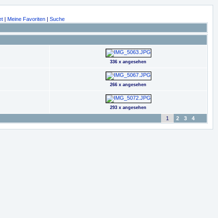
et
|
Meine Favoriten
|
Suche
336 x angesehen
266 x angesehen
293 x angesehen
1
2
3
4