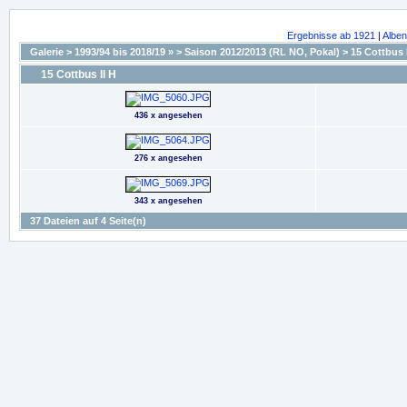
Ergebnisse ab 1921
|
Alben
Galerie
>
1993/94 bis 2018/19 »
>
Saison 2012/2013 (RL NO, Pokal)
>
15 Cottbus 
15 Cottbus II H
436 x angesehen
276 x angesehen
343 x angesehen
37 Dateien auf 4 Seite(n)