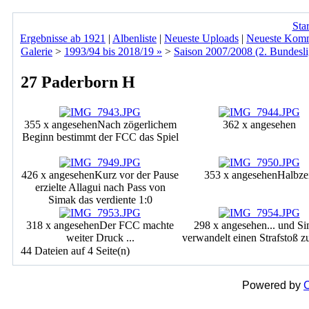
Star
Ergebnisse ab 1921
|
Albenliste
|
Neueste Uploads
|
Neueste Kom
Galerie
>
1993/94 bis 2018/19 »
>
Saison 2007/2008 (2. Bundesli
27 Paderborn H
355 x angesehen
Nach zögerlichem
362 x angesehen
Beginn bestimmt der FCC das Spiel
426 x angesehen
Kurz vor der Pause
353 x angesehen
Halbze
erzielte Allagui nach Pass von
Simak das verdiente 1:0
318 x angesehen
Der FCC machte
298 x angesehen
... und S
weiter Druck ...
verwandelt einen Strafstoß z
44 Dateien auf 4 Seite(n)
Powered by
C