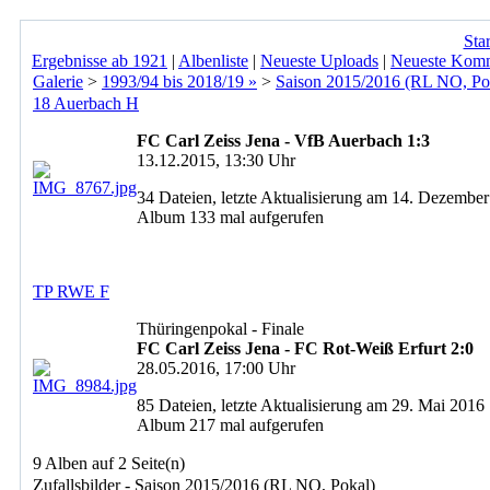
Star
Ergebnisse ab 1921
|
Albenliste
|
Neueste Uploads
|
Neueste Kom
Galerie
>
1993/94 bis 2018/19 »
>
Saison 2015/2016 (RL NO, Po
18 Auerbach H
FC Carl Zeiss Jena - VfB Auerbach 1:3
13.12.2015, 13:30 Uhr
34 Dateien, letzte Aktualisierung am 14. Dezembe
Album 133 mal aufgerufen
TP RWE F
Thüringenpokal - Finale
FC Carl Zeiss Jena - FC Rot-Weiß Erfurt 2:0
28.05.2016, 17:00 Uhr
85 Dateien, letzte Aktualisierung am 29. Mai 2016
Album 217 mal aufgerufen
9 Alben auf 2 Seite(n)
Zufallsbilder - Saison 2015/2016 (RL NO, Pokal)