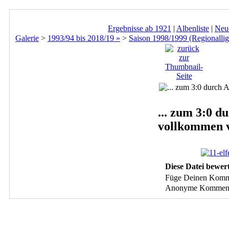
Ergebnisse ab 1921
|
Albenliste
|
Neu
Galerie
>
1993/94 bis 2018/19 »
>
Saison 1998/1999 (Regionallig
... zum 3:0 d
vollkommen v
Diese Datei bewer
Füge Deinen Komm
Anonyme Kommentare