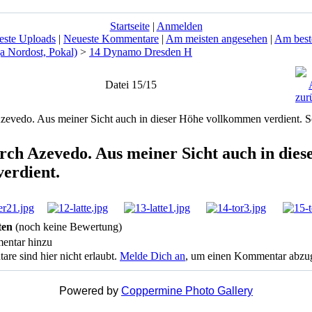
Startseite
|
Anmelden
este Uploads
|
Neueste Kommentare
|
Am meisten angesehen
|
Am best
a Nordost, Pokal)
>
14 Dynamo Dresden H
Datei 15/15
urch Azevedo. Aus meiner Sicht auch in die
erdient.
ten
(noch keine Bewertung)
entar hinzu
 sind hier nicht erlaubt.
Melde Dich an
, um einen Kommentar abzu
Powered by
Coppermine Photo Gallery