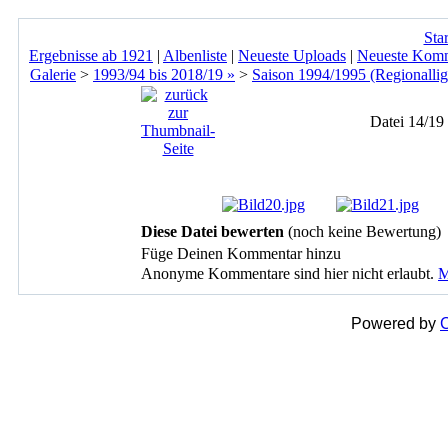
Star
Ergebnisse ab 1921
|
Albenliste
|
Neueste Uploads
|
Neueste Kom
Galerie
>
1993/94 bis 2018/19 »
>
Saison 1994/1995 (Regionallig
Datei 14/19
Diese Datei bewerten
(noch keine Bewertung)
Füge Deinen Kommentar hinzu
Anonyme Kommentare sind hier nicht erlaubt.
M
Powered by
C