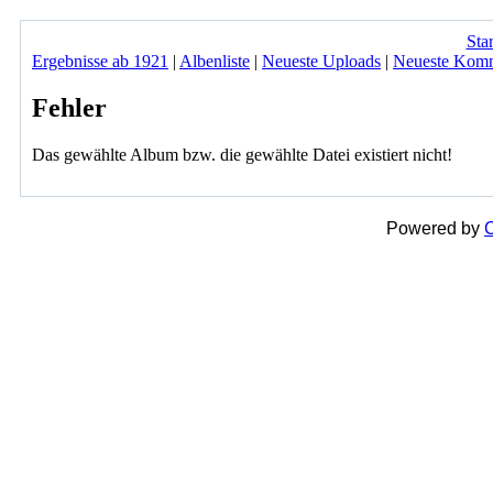
Star
Ergebnisse ab 1921
|
Albenliste
|
Neueste Uploads
|
Neueste Kom
Fehler
Das gewählte Album bzw. die gewählte Datei existiert nicht!
Powered by
C