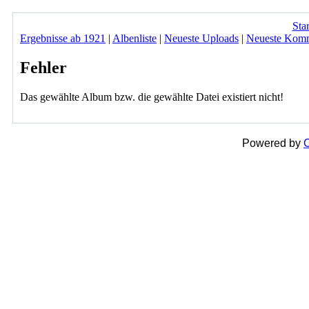
Star
Ergebnisse ab 1921
|
Albenliste
|
Neueste Uploads
|
Neueste Kom
Fehler
Das gewählte Album bzw. die gewählte Datei existiert nicht!
Powered by
C