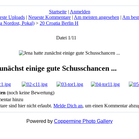
Startseite
|
Anmelden
este Uploads
|
Neueste Kommentare
|
Am meisten angesehen
|
Am best
a Nordost, Pokal)
>
20 Croatia Berlin H
Datei 1/11
unächst einige gute Schusschancen ...
ten
(noch keine Bewertung)
entar hinzu
 sind hier nicht erlaubt.
Melde Dich an
, um einen Kommentar abzu
Powered by
Coppermine Photo Gallery