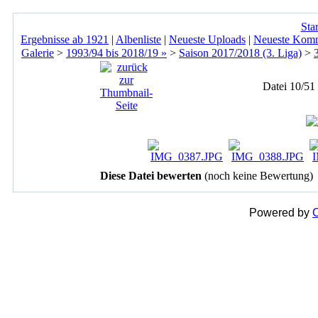
Star
Ergebnisse ab 1921
|
Albenliste
|
Neueste Uploads
|
Neueste Kom
Galerie
>
1993/94 bis 2018/19 »
>
Saison 2017/2018 (3. Liga)
>
Datei 10/51
Diese Datei bewerten
(noch keine Bewertung)
Powered by
C