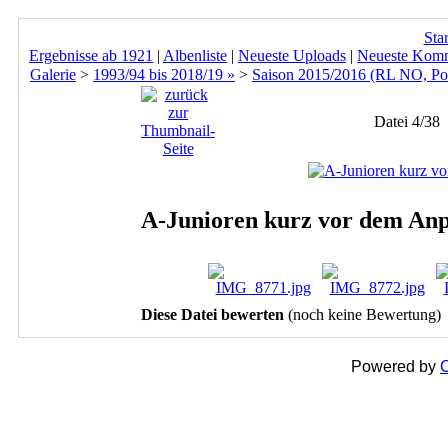
Star
Ergebnisse ab 1921
|
Albenliste
|
Neueste Uploads
|
Neueste Kom
Galerie
>
1993/94 bis 2018/19 »
>
Saison 2015/2016 (RL NO, Po
Datei 4/38
A-Junioren kurz vor dem Anpf
Diese Datei bewerten
(noch keine Bewertung)
Powered by
C