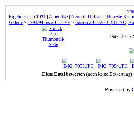
Star
Ergebnisse ab 1921
|
Albenliste
|
Neueste Uploads
|
Neueste Kom
Galerie
>
1993/94 bis 2018/19 »
>
Saison 2015/2016 (RL NO, Po
Datei 26/122
Diese Datei bewerten
(noch keine Bewertung)
Powered by
C