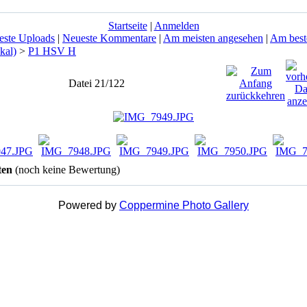
Startseite
|
Anmelden
este Uploads
|
Neueste Kommentare
|
Am meisten angesehen
|
Am best
kal)
>
P1 HSV H
Datei 21/122
ten
(noch keine Bewertung)
Powered by
Coppermine Photo Gallery