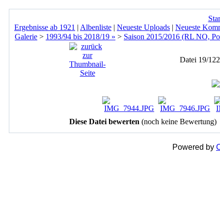
Star
Ergebnisse ab 1921
|
Albenliste
|
Neueste Uploads
|
Neueste Kom
Galerie
>
1993/94 bis 2018/19 »
>
Saison 2015/2016 (RL NO, Po
Datei 19/122
Diese Datei bewerten
(noch keine Bewertung)
Powered by
C