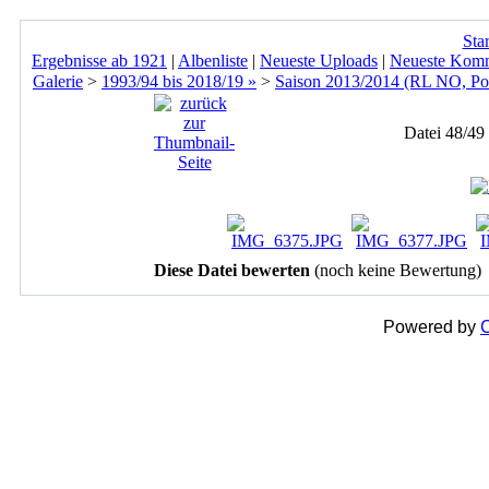
Star
Ergebnisse ab 1921
|
Albenliste
|
Neueste Uploads
|
Neueste Kom
Galerie
>
1993/94 bis 2018/19 »
>
Saison 2013/2014 (RL NO, Po
Datei 48/49
Diese Datei bewerten
(noch keine Bewertung)
Powered by
C