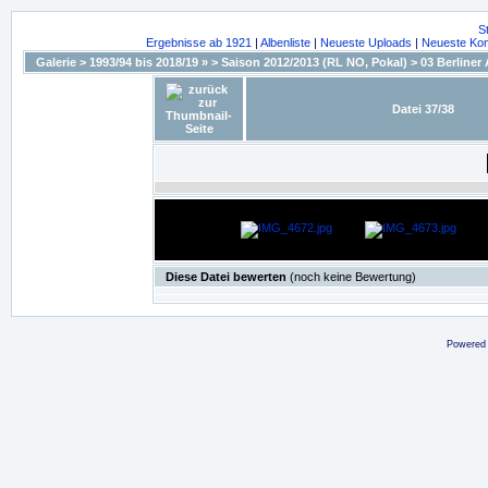
S
Ergebnisse ab 1921
|
Albenliste
|
Neueste Uploads
|
Neueste Ko
Galerie
>
1993/94 bis 2018/19 »
>
Saison 2012/2013 (RL NO, Pokal)
>
03 Berliner
Datei 37/38
Diese Datei bewerten
(noch keine Bewertung)
Powered