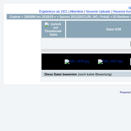
S
Ergebnisse ab 1921
|
Albenliste
|
Neueste Uploads
|
Neueste Ko
Galerie
>
1993/94 bis 2018/19 »
>
Saison 2012/2013 (RL NO, Pokal)
>
03 Berliner
Datei 5/38
Diese Datei bewerten
(noch keine Bewertung)
Powered