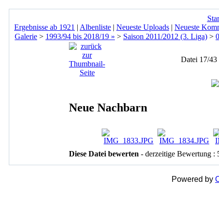
Star
Ergebnisse ab 1921
|
Albenliste
|
Neueste Uploads
|
Neueste Kom
Galerie
>
1993/94 bis 2018/19 »
>
Saison 2011/2012 (3. Liga)
>
Datei 17/43
Neue Nachbarn
Diese Datei bewerten
- derzeitige Bewertung : 
Powered by
C