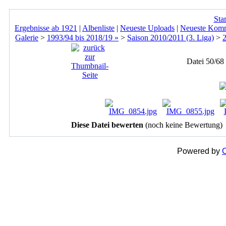
Star
Ergebnisse ab 1921
|
Albenliste
|
Neueste Uploads
|
Neueste Kom
Galerie
>
1993/94 bis 2018/19 »
>
Saison 2010/2011 (3. Liga)
>
Datei 50/68
Diese Datei bewerten
(noch keine Bewertung)
Powered by
C