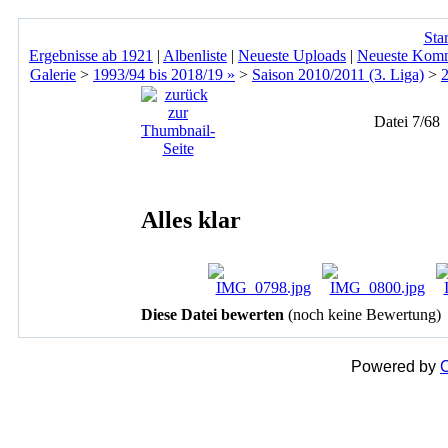
Star
Ergebnisse ab 1921
|
Albenliste
|
Neueste Uploads
|
Neueste Kom
Galerie
>
1993/94 bis 2018/19 »
>
Saison 2010/2011 (3. Liga)
>
Datei 7/68
Alles klar
Diese Datei bewerten
(noch keine Bewertung)
Powered by
C