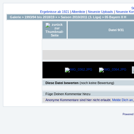
S
Ergebnisse ab 1921
|
Albenliste
|
Neueste Uploads
|
Neueste Ko
Galerie
>
1993/94 bis 2018/19 »
>
Saison 2010/2011 (3. Liga)
>
05 Bayern II H
Datei 9/31
Diese Datei bewerten
(noch keine Bewertung)
Füge Deinen Kommentar hinzu
Anonyme Kommentare sind hier nicht erlaubt.
Melde Dich an
Powered