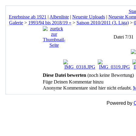
Star
Ergebnisse ab 1921
|
Albenliste
|
Neueste Uploads
|
Neueste Kom
Galerie
>
1993/94 bis 2018/19 »
>
Saison 2010/2011 (3. Liga)
>
Datei 7/31
Diese Datei bewerten
(noch keine Bewertung)
Füge Deinen Kommentar hinzu
Anonyme Kommentare sind hier nicht erlaubt.
M
Powered by
C