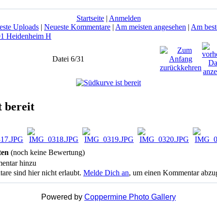
Startseite
|
Anmelden
este Uploads
|
Neueste Kommentare
|
Am meisten angesehen
|
Am best
01 Heidenheim H
Datei 6/31
 bereit
ten
(noch keine Bewertung)
entar hinzu
 sind hier nicht erlaubt.
Melde Dich an
, um einen Kommentar abzu
Powered by
Coppermine Photo Gallery