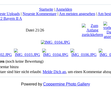
Startseite
|
Anmelden
este Uploads
|
Neueste Kommentare
|
Am meisten angesehen
|
Am best
22 Bayern II A
Datei 21/26
ten
(noch keine Bewertung)
entar hinzu
 sind hier nicht erlaubt.
Melde Dich an
, um einen Kommentar abzu
Powered by
Coppermine Photo Gallery