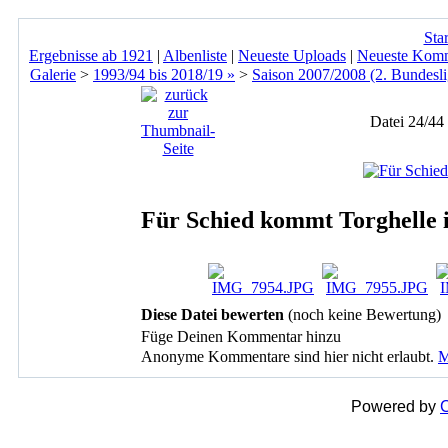
Star
Ergebnisse ab 1921
|
Albenliste
|
Neueste Uploads
|
Neueste Kom
Galerie
>
1993/94 bis 2018/19 »
>
Saison 2007/2008 (2. Bundesli
Datei 24/44
Für Schied kommt Torghelle i
Diese Datei bewerten
(noch keine Bewertung)
Füge Deinen Kommentar hinzu
Anonyme Kommentare sind hier nicht erlaubt.
M
Powered by
C