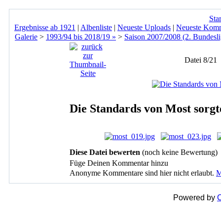
Star
Ergebnisse ab 1921
|
Albenliste
|
Neueste Uploads
|
Neueste Kom
Galerie
>
1993/94 bis 2018/19 »
>
Saison 2007/2008 (2. Bundesli
Datei 8/21
Die Standards von Most sorgte
Diese Datei bewerten
(noch keine Bewertung)
Füge Deinen Kommentar hinzu
Anonyme Kommentare sind hier nicht erlaubt.
M
Powered by
C