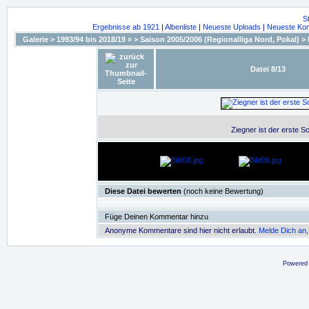
S
Ergebnisse ab 1921
|
Albenliste
|
Neueste Uploads
|
Neueste Ko
Galerie
>
1993/94 bis 2018/19 »
>
Saison 2005/2006 (Regionalliga Nord, Pokal)
>
Datei 8/13
Ziegner ist der erste 
Diese Datei bewerten
(noch keine Bewertung)
Füge Deinen Kommentar hinzu
Anonyme Kommentare sind hier nicht erlaubt.
Melde Dich an
Powered