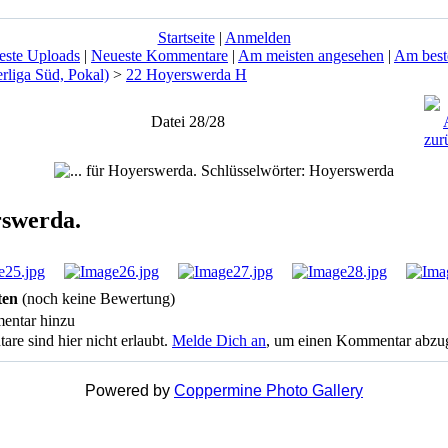
Startseite
|
Anmelden
este Uploads
|
Neueste Kommentare
|
Am meisten angesehen
|
Am best
liga Süd, Pokal)
>
22 Hoyerswerda H
Datei 28/28
rswerda.
ten
(noch keine Bewertung)
entar hinzu
 sind hier nicht erlaubt.
Melde Dich an
, um einen Kommentar abzu
Powered by
Coppermine Photo Gallery