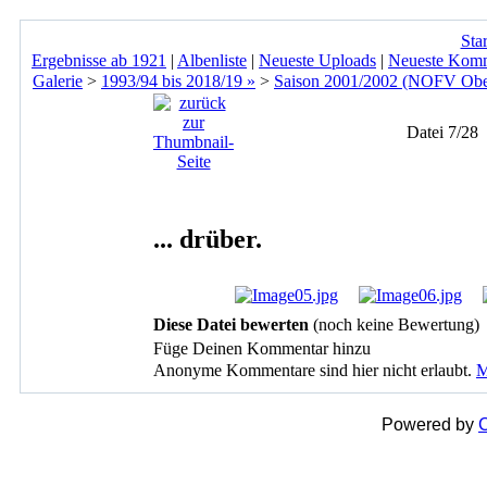
Star
Ergebnisse ab 1921
|
Albenliste
|
Neueste Uploads
|
Neueste Kom
Galerie
>
1993/94 bis 2018/19 »
>
Saison 2001/2002 (NOFV Ober
Datei 7/28
... drüber.
Diese Datei bewerten
(noch keine Bewertung)
Füge Deinen Kommentar hinzu
Anonyme Kommentare sind hier nicht erlaubt.
M
Powered by
C