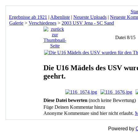
Star
Ergebnisse ab 1921
|
Albenliste
|
Neueste Uploads
|
Neueste Kom
Galerie
>
Verschiedenes
>
2003 USV Jena - SC Sand
Datei 8/15
Die U16 Mädels des USV wurd
geehrt.
Diese Datei bewerten
(noch keine Bewertung)
Füge Deinen Kommentar hinzu
Anonyme Kommentare sind hier nicht erlaubt.
M
Powered by
C