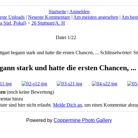
Startseite
|
Anmelden
este Uploads
|
Neueste Kommentare
|
Am meisten angesehen
|
Am best
a Süd, Pokal)
>
26 Stuttgart/A. H
Datei 1/22
gann stark und hatte die ersten Chancen, ...
ten
(noch keine Bewertung)
entar hinzu
 sind hier nicht erlaubt.
Melde Dich an
, um einen Kommentar abzu
Powered by
Coppermine Photo Gallery