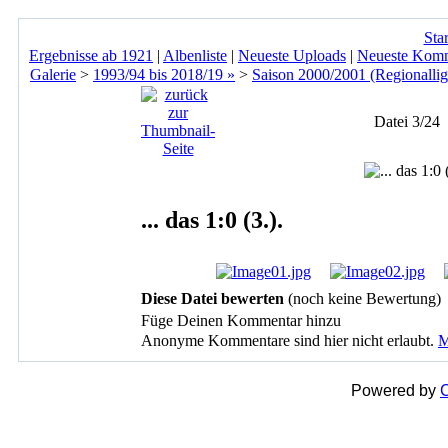
Star
Ergebnisse ab 1921
|
Albenliste
|
Neueste Uploads
|
Neueste Kom
Galerie
>
1993/94 bis 2018/19 »
>
Saison 2000/2001 (Regionallig
Datei 3/24
... das 1:0 (3.).
Diese Datei bewerten
(noch keine Bewertung)
Füge Deinen Kommentar hinzu
Anonyme Kommentare sind hier nicht erlaubt.
M
Powered by
C