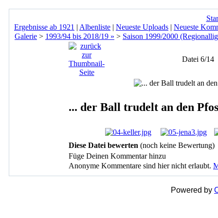
Star
Ergebnisse ab 1921
|
Albenliste
|
Neueste Uploads
|
Neueste Kom
Galerie
>
1993/94 bis 2018/19 »
>
Saison 1999/2000 (Regionallig
Datei 6/14
... der Ball trudelt an den Pfo
Diese Datei bewerten
(noch keine Bewertung)
Füge Deinen Kommentar hinzu
Anonyme Kommentare sind hier nicht erlaubt.
M
Powered by
C