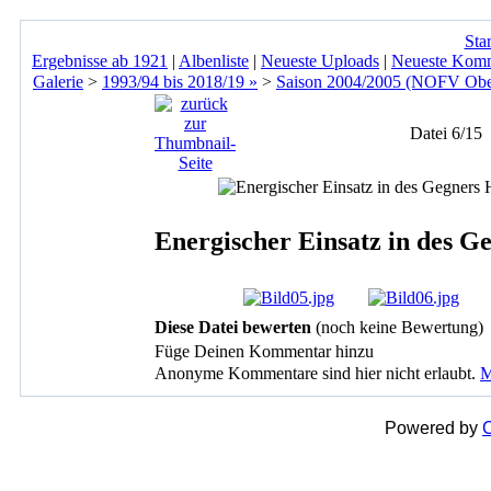
Star
Ergebnisse ab 1921
|
Albenliste
|
Neueste Uploads
|
Neueste Kom
Galerie
>
1993/94 bis 2018/19 »
>
Saison 2004/2005 (NOFV Ober
Datei 6/15
Energischer Einsatz in des Ge
Diese Datei bewerten
(noch keine Bewertung)
Füge Deinen Kommentar hinzu
Anonyme Kommentare sind hier nicht erlaubt.
M
Powered by
C