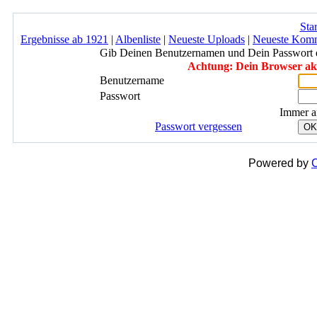
Star
Ergebnisse ab 1921
|
Albenliste
|
Neueste Uploads
|
Neueste Kom
Gib Deinen Benutzernamen und Dein Passwort 
Achtung: Dein Browser akze
Benutzername
Passwort
Immer a
Passwort vergessen
OK
Powered by
C