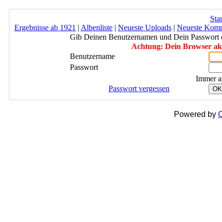
Star
Ergebnisse ab 1921
|
Albenliste
|
Neueste Uploads
|
Neueste Kom
Gib Deinen Benutzernamen und Dein Passwort 
Achtung: Dein Browser akze
Benutzername
Passwort
Immer a
Passwort vergessen
OK
Powered by
C