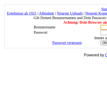
Star
Ergebnisse ab 1921
|
Albenliste
|
Neueste Uploads
|
Neueste Kom
Gib Deinen Benutzernamen und Dein Passwort 
Achtung: Dein Browser akze
Benutzername
Passwort
Immer a
Passwort vergessen
OK
Powered by
C