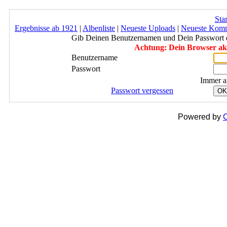
Star
Ergebnisse ab 1921
|
Albenliste
|
Neueste Uploads
|
Neueste Kom
Gib Deinen Benutzernamen und Dein Passwort 
Achtung: Dein Browser akze
Benutzername
Passwort
Immer a
Passwort vergessen
OK
Powered by
C