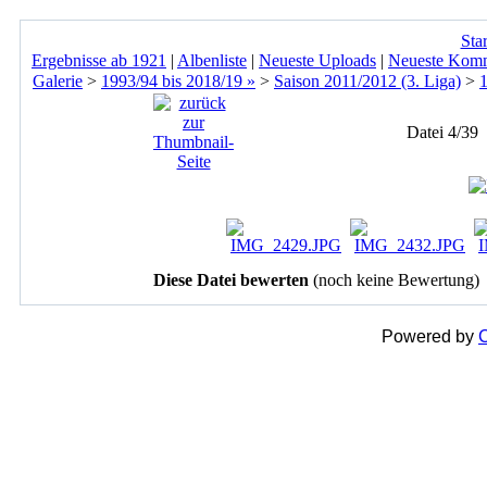
Star
Ergebnisse ab 1921
|
Albenliste
|
Neueste Uploads
|
Neueste Kom
Galerie
>
1993/94 bis 2018/19 »
>
Saison 2011/2012 (3. Liga)
>
Datei 4/39
Diese Datei bewerten
(noch keine Bewertung)
Powered by
C