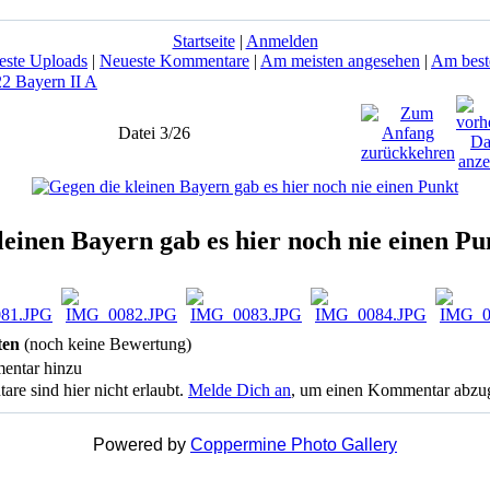
Startseite
|
Anmelden
este Uploads
|
Neueste Kommentare
|
Am meisten angesehen
|
Am best
22 Bayern II A
Datei 3/26
leinen Bayern gab es hier noch nie einen Pu
ten
(noch keine Bewertung)
entar hinzu
 sind hier nicht erlaubt.
Melde Dich an
, um einen Kommentar abzu
Powered by
Coppermine Photo Gallery