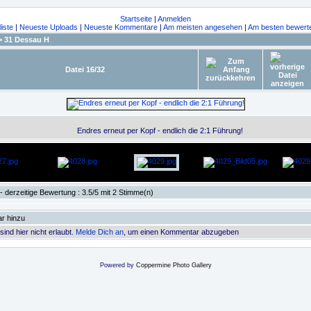
Startseite
|
Anmelden
liste
|
Neueste Uploads
|
Neueste Kommentare
|
Am meisten angesehen
|
Am besten bewert
>
31 Dessau H
Datei 16/32
Endres erneut per Kopf - endlich die 2:1 Führung!
- derzeitige Bewertung : 3.5/5 mit 2 Stimme(n)
r hinzu
nd hier nicht erlaubt.
Melde Dich an
, um einen Kommentar abzugeben
Powered by
Coppermine Photo Gallery