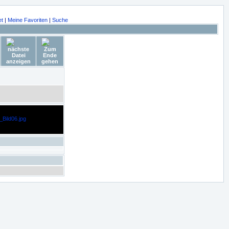
et
|
Meine Favoriten
|
Suche